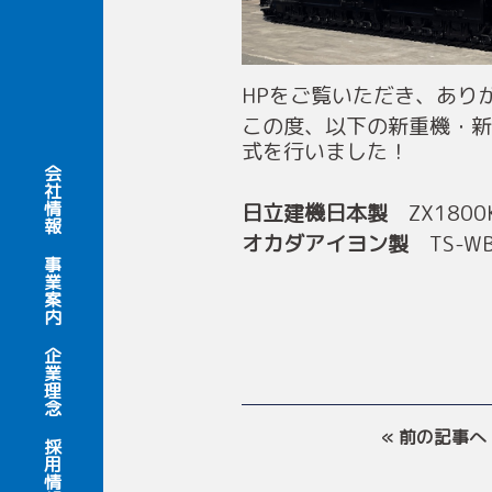
HPをご覧いただき、あり
この度、以下の新重機・
式を行いました！
会社情報
日立建機日本製
ZX18
オカダアイヨン製
TS-W
事業案内
企業理念
« 前の記事へ
採用情報